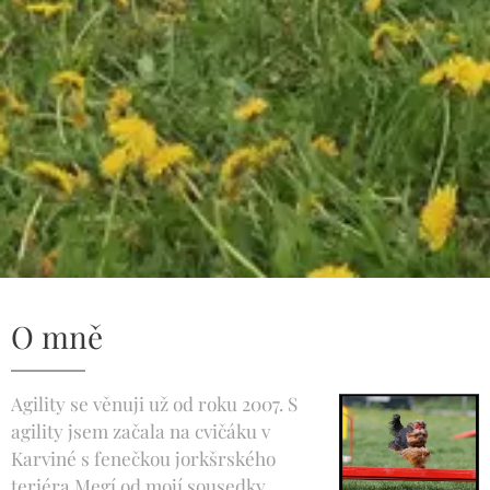
O mně
Agility se věnuji už od roku 2007. S
agility jsem začala na cvičáku v
Karviné s fenečkou jorkšrského
teriéra Megí od mojí sousedky.