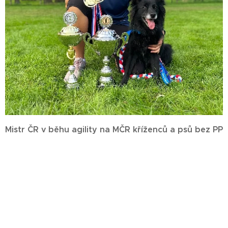
Mistr ČR v běhu agility na MČR kříženců a psů bez PP
2022
2. místo ve finále Jahodové Bowle 2022
4. místo
jumping
MČR kříženců 2021
kvalifikace na MČR v Agility 2023, 2024