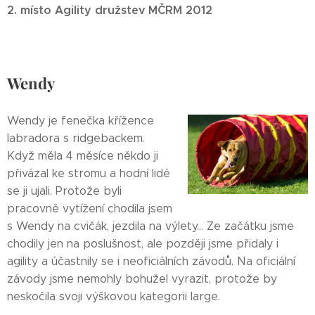
2. místo Agility družstev MČRM 2012
Wendy
Wendy je fenečka křížence
labradora s ridgebackem.
Když měla 4 měsíce někdo ji
přivázal ke stromu a hodní lidé
se ji ujali. Protože byli
pracovně vytížení chodila jsem
s Wendy na cvičák, jezdila na výlety... Ze začátku jsme
chodily jen na poslušnost, ale později jsme přidaly i
agility a účastnily se i neoficiálních závodů. Na oficiální
závody jsme nemohly bohužel vyrazit, protože by
neskočila svoji výškovou kategorii large.