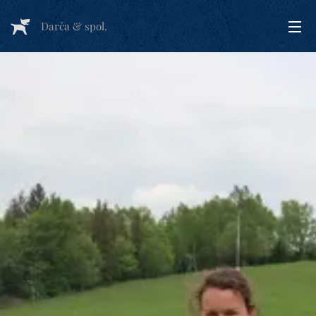
Darča & spol.