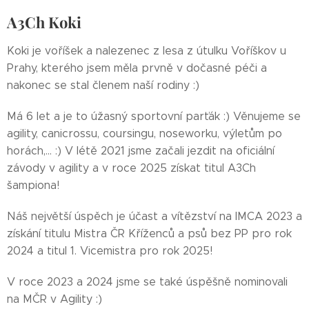
A3Ch Koki
Koki je voříšek a nalezenec z lesa z útulku Voříškov u
Prahy, kterého jsem měla prvně v dočasné péči a
nakonec se stal členem naší rodiny :)
Má 6 let a je to úžasný sportovní parťák :) Věnujeme se
agility, canicrossu, coursingu, noseworku, výletům po
horách,... :) V létě 2021 jsme začali jezdit na oficiální
závody v agility a v roce 2025 získat titul A3Ch
šampiona!
Náš největší úspěch je účast a vítězství na IMCA 2023 a
získání titulu Mistra ČR Kříženců a psů bez PP pro rok
2024 a titul 1. Vicemistra pro rok 2025!
V roce 2023 a 2024 jsme se také úspěšně nominovali
na MČR v Agility :)