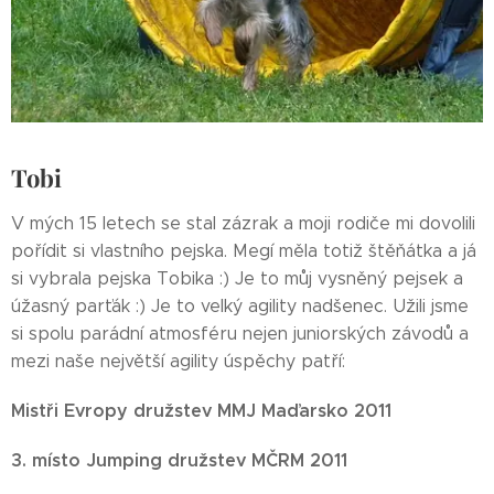
Tobi
V mých 15 letech se stal zázrak a moji rodiče mi dovolili
pořídit si vlastního pejska. Megí měla totiž štěňátka a já
si vybrala pejska Tobika :) Je to můj vysněný pejsek a
úžasný parťák :) Je to velký agility nadšenec. Užili jsme
si spolu parádní atmosféru nejen juniorských závodů a
mezi naše největší agility úspěchy patří:
Mistři Evropy družstev MMJ Maďarsko 2011
3. místo Jumping družstev MČRM 2011